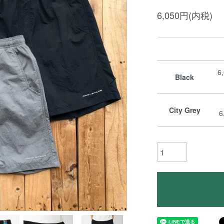
6,050円(内税)
6
Black
City Grey
6