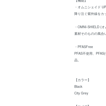
【機能】
・オムニシェイド UP
降り注ぐ紫外線をカ
・OMNI-SHIELD 
素材そのものの風合
・PFASFree
PFAS不使用、PFA
品。
【カラー】
Black
City Grey