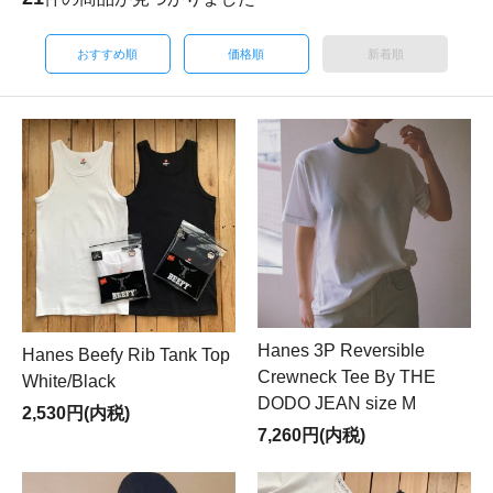
おすすめ順
価格順
新着順
Hanes 3P Reversible
Hanes Beefy Rib Tank Top
Crewneck Tee By THE
White/Black
DODO JEAN size M
2,530円(内税)
7,260円(内税)