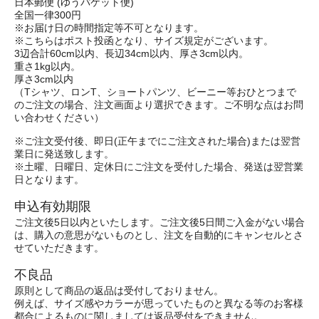
日本郵便 (ゆうパケット便)
全国一律300円
※お届け日の時間指定等不可となります。
※こちらはポスト投函となり、サイズ規定がございます。
3辺合計60cm以内、長辺34cm以内、厚さ3cm以内。
重さ1kg以内。
厚さ3cm以内
（Tシャツ、ロンT、ショートパンツ、ビーニー等おひとつまで
のご注文の場合、注文画面より選択できます。ご不明な点はお問
い合わせください）
※ご注文受付後、即日(正午までにご注文された場合)または翌営
業日に発送致します。
※土曜、日曜日、定休日にご注文を受付した場合、発送は翌営業
日となります。
申込有効期限
ご注文後5日以内といたします。ご注文後5日間ご入金がない場合
は、購入の意思がないものとし、注文を自動的にキャンセルとさ
せていただきます。
不良品
原則として商品の返品は受付しておりません。
例えば、サイズ感やカラーが思っていたものと異なる等のお客様
都合によるものに関しましては返品受付をできません。