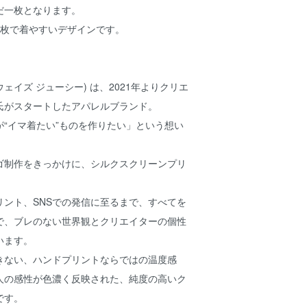
だ一枚となります。
1枚で着やすいデザインです。
(オールウェイズ ジューシー) は、2021年よりクリエ
ス）氏がスタートしたアパレルブランド。
“イマ着たい”ものを作りたい」という想い
ゴ制作をきっかけに、シルクスクリーンプリ
リント、SNSでの発信に至るまで、すべてを
で、ブレのない世界観とクリエイターの個性
います。
きない、ハンドプリントならではの温度感
人の感性が色濃く反映された、純度の高いク
です。