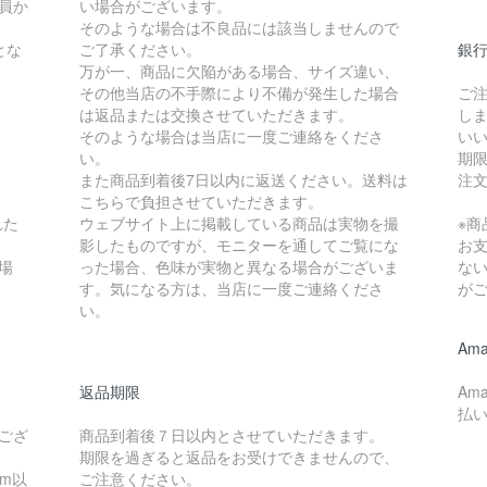
員か
い場合がございます。
そのような場合は不良品には該当しませんので
とな
ご了承ください。
銀
万が一、商品に欠陥がある場合、サイズ違い、
その他当店の不手際により不備が発生した場合
ご
は返品または交換させていただきます。
し
そのような場合は当店に一度ご連絡をくださ
い
い。
期
また商品到着後7日以内に返送ください。送料は
注
こちらで負担させていただきます。
れた
ウェブサイト上に掲載している商品は実物を撮
※
影したものですが、モニターを通してご覧にな
お
場
った場合、色味が実物と異なる場合がございま
な
す。気になる方は、当店に一度ご連絡くださ
が
い。
Ama
返品期限
Am
払
ござ
商品到着後７日以内とさせていただきます。
期限を過ぎると返品をお受けできませんので、
cm以
ご注意ください。