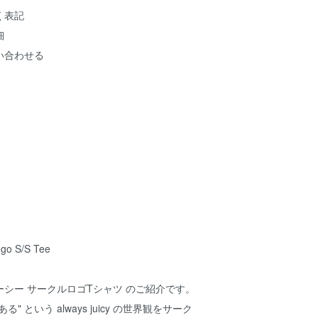
く表記
細
い合わせる
Logo S/S Tee
シー サークルロゴTシャツ のご紹介です。
" という always juicy の世界観をサーク