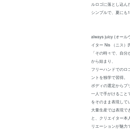
ルロゴに落とし込ん
シンプルで、夏にも
always juicy 
イター Nis （ニ
「その時々で、自分が
から始まり、
フリーハンドでのロ
ントを独学で習得。
ボディの選定からプ
一人で手がけること
をそのまま表現して
大量生産では表現で
と、クリエイター本
リエーションが魅力