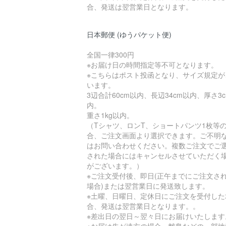
合、発送は翌営業日となります。
日本郵便 (ゆうパケット便)
全国一律300円
※お届け日の時間指定等不可となります。
※こちらはポスト投函となり、サイズ規定が
います。
3辺合計60cm以内、長辺34cm以内、厚さ3
内。
重さ1kg以内。
（Tシャツ、ロンT、ショートパンツ1枚等
合、ご注文画面より選択できます。ご不明
はお問い合わせください。複数ご注文でご
された場合にはキャンセルさせていただく
がございます。）
※ご注文受付後、即日(正午までにご注文さ
場合)または翌営業日に発送致します。
※土曜、日曜日、定休日にご注文を受付した
合、発送は翌営業日となります。。
※差出日の翌日～翌々日にお届けいたします