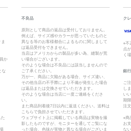
不良品
ク
原則として商品の返品は受付しておりません。
例えば、サイズ感やカラーが思っていたものと
りま
異なる等のお客様都合によるものに関しまして
※
。
は返品受付をできません。
点
当店はアメリカからの製品が多い為、縫製が荒
く
員か
い場合がございます。
そのような場合は不良品には該当しませんので
とな
ご了承ください。
銀
万が一、商品に欠陥がある場合、サイズ違い、
その他当店の不手際により不備が発生した場合
ご
は返品または交換させていただきます。
し
そのような場合は当店に一度ご連絡をくださ
い
い。
期
また商品到着後7日以内に返送ください。送料は
注
こちらで負担させていただきます。
れた
ウェブサイト上に掲載している商品は実物を撮
※
影したものですが、モニターを通してご覧にな
お
場
った場合、色味が実物と異なる場合がございま
な