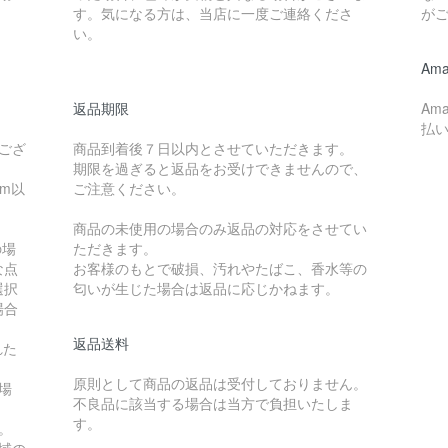
す。気になる方は、当店に一度ご連絡くださ
が
い。
Ama
返品期限
Am
払
ござ
商品到着後７日以内とさせていただきます。
期限を過ぎると返品をお受けできませんので、
cm以
ご注意ください。
商品の未使用の場合のみ返品の対応をさせてい
の場
ただきます。
な点
お客様のもとで破損、汚れやたばこ、香水等の
選択
匂いが生じた場合は返品に応じかねます。
場合
返品送料
れた
原則として商品の返品は受付しておりません。
場
不良品に該当する場合は当方で負担いたしま
す。
。