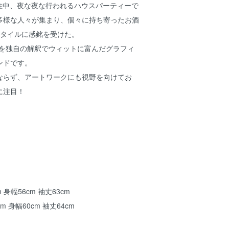
在住中、夜な夜な行われるハウスパーティーで
多様な人々が集まり、個々に持ち寄ったお酒
スタイルに感銘を受けた。
スを独自の解釈でウィットに富んだグラフィ
ンドです。
ならず、アートワークにも視野を向けてお
に注目！
m 身幅56cm 袖丈63cm
cm 身幅60cm 袖丈64cm