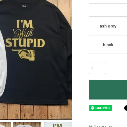
ash grey
black