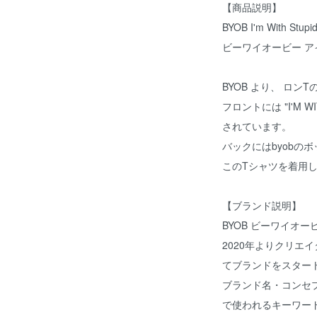
【商品説明】
BYOB I'm With Stupi
ビーワイオービー ア
BYOB より、 ロン
フロントには "I'M W
されています。
バックにはbyobの
このTシャツを着用
【ブランド説明】
BYOB ビーワイオー
2020年よりクリエイ
てブランドをスター
ブランド名・コンセプ
で使われるキーワードBri