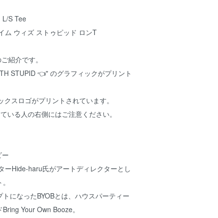
d L/S Tee
イム ウィズ ストゥピッド ロンT
Tのご紹介です。
ITH STUPID 👈" のグラフィックがプリント
ボックスロゴがプリントされています。
している人の右側にはご注意ください。
ビー
ターHide-haru氏がアートディレクターとし
ト。
トになったBYOBとは、ハウスパーティー
ng Your Own Booze。