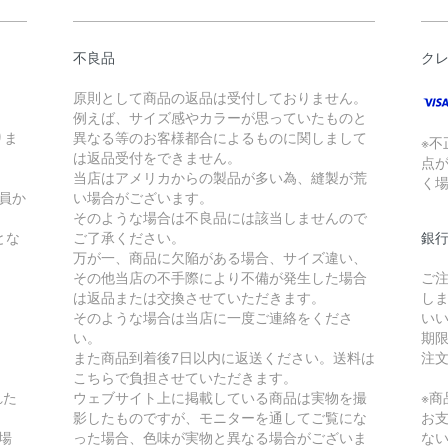
不良品
ク
原則として商品の返品は受付しておりません。
例えば、サイズ感やカラーが思っていたものと
りま
異なる等のお客様都合によるものに関しまして
※
。
は返品受付をできません。
点
当店はアメリカからの製品が多い為、縫製が荒
く
員か
い場合がございます。
そのような場合は不良品には該当しませんので
とな
ご了承ください。
銀
万が一、商品に欠陥がある場合、サイズ違い、
その他当店の不手際により不備が発生した場合
ご
は返品または交換させていただきます。
し
そのような場合は当店に一度ご連絡をくださ
い
い。
期
また商品到着後7日以内に返送ください。送料は
注
こちらで負担させていただきます。
れた
ウェブサイト上に掲載している商品は実物を撮
※
影したものですが、モニターを通してご覧にな
お
場
った場合、色味が実物と異なる場合がございま
な