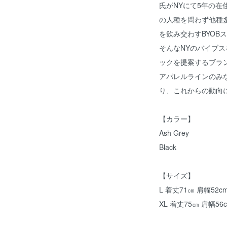
氏がNYにて5年の
の人種を問わず他種
を飲み交わすBYOB
そんなNYのバイブ
ックを提案するブラ
アパレルラインのみ
り、これからの動向
【カラー】
Ash Grey
Black
【サイズ】
L 着丈71㎝ 肩幅52c
XL 着丈75㎝ 肩幅56